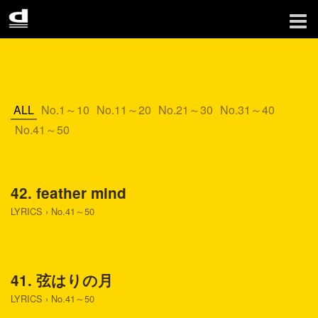
ALL
No.1～10
No.11～20
No.21～30
No.31～40
No.41～50
42. feather mind
LYRICS
›
No.41～50
41. 弦はりの月
LYRICS
›
No.41～50