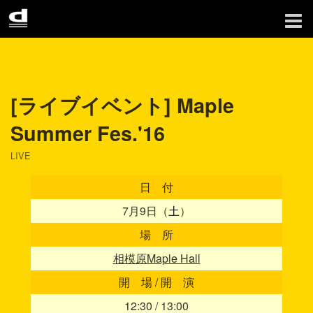
[ライブイベント] Maple
Summer Fes.'16
LIVE
日 付
7月9日（
土
）
場 所
相模原Maple Hall
開 場 / 開 演
12:30 / 13:00