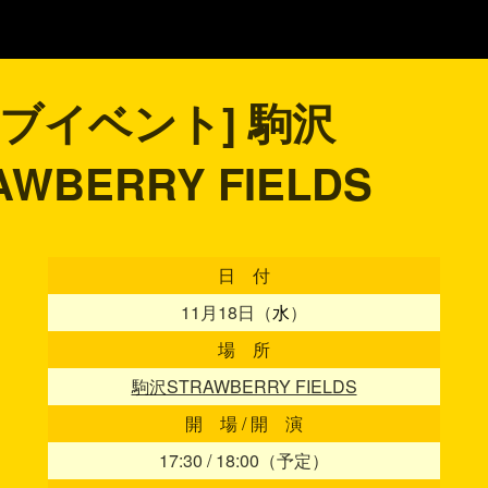
イブイベント] 駒沢
AWBERRY FIELDS
日 付
11月18日（
水
）
場 所
駒沢STRAWBERRY FIELDS
開 場 / 開 演
17:30 / 18:00（予定）