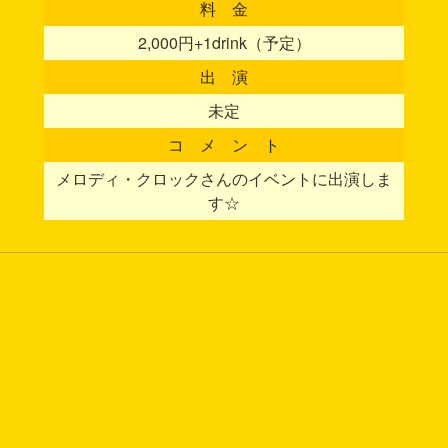
料 金
2,000円+1drink（予定）
出 演
未定
コ メ ン ト
メロディ・クロックさんのイベントに出演しま
す☆