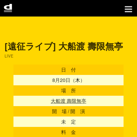
[遠征ライブ] 大船渡 壽限無亭
LIVE
日 付
8月20日（
木
）
場 所
大船渡 壽限無亭
開 場 / 開 演
未 定
料 金